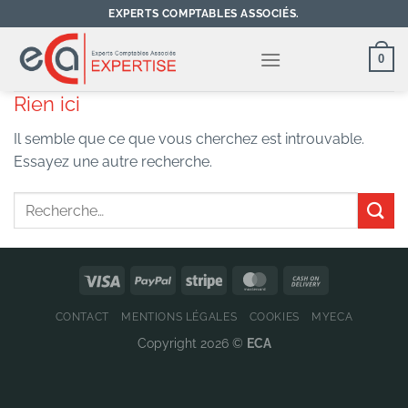
Passer
EXPERTS COMPTABLES ASSOCIÉS.
au
contenu
0
Rien ici
Il semble que ce que vous cherchez est introuvable.
Essayez une autre recherche.
CONTACT
MENTIONS LÉGALES
COOKIES
MYECA
Copyright 2026 ©
ECA