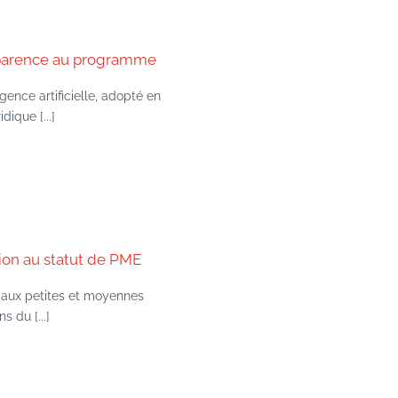
nsparence au programme
gence artificielle, adopté en
dique [...]
tion au statut de PME
é aux petites et moyennes
 du [...]