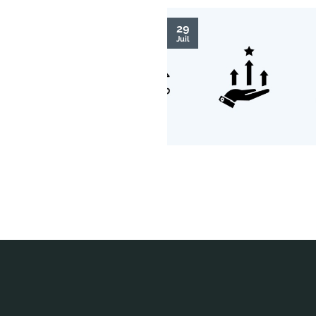
29
Juil