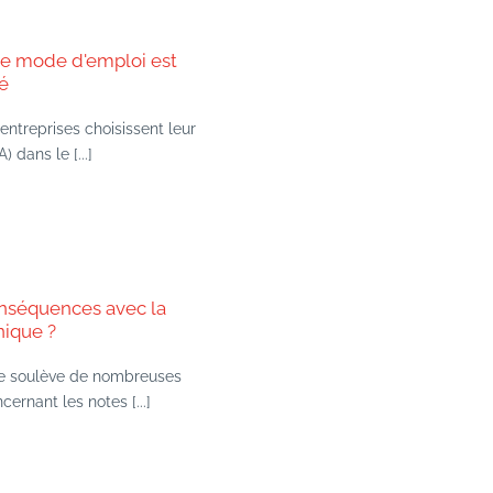
le mode d'emploi est
é
entreprises choisissent leur
 dans le [...]
onséquences avec la
nique ?
que soulève de nombreuses
rnant les notes [...]