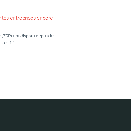
 les entreprises encore
e (ZRR) ont disparu depuis le
ées [...]