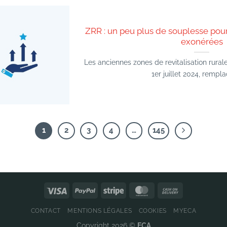
ZRR : un peu plus de souplesse pour
exonérées
Les anciennes zones de revitalisation rural
1er juillet 2024, remplac
1
2
3
4
…
145
CONTACT
MENTIONS LÉGALES
COOKIES
MYECA
Copyright 2026 ©
ECA