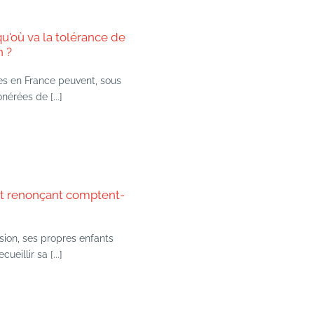
qu'où va la tolérance de
n ?
es en France peuvent, sous
nérées de [...]
nt renonçant comptent-
sion, ses propres enfants
ueillir sa [...]