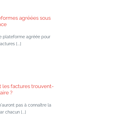
ateformes agréées sous
nce
ne plateforme agréée pour
ctures [...]
 les factures trouvent-
aire ?
n'auront pas à connaître la
r chacun [...]