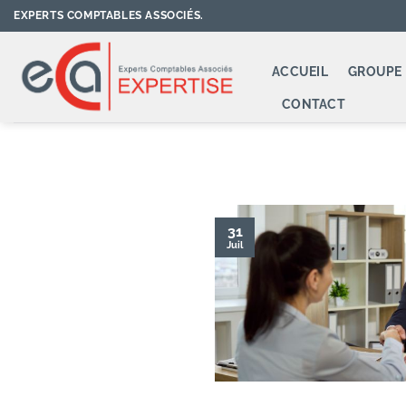
Passer
EXPERTS COMPTABLES ASSOCIÉS.
au
contenu
ACCUEIL
GROUPE 
CONTACT
31
Juil