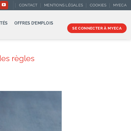
CONTACT
MENTIONS LÉGALES
COOKIES
MYECA
TÉS
OFFRES D’EMPLOIS
SE CONNECTER À MYECA
es règles