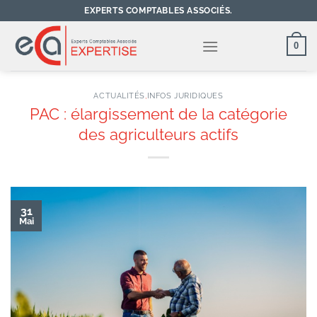
Passer
EXPERTS COMPTABLES ASSOCIÉS.
au
contenu
0
ACTUALITÉS
,
INFOS JURIDIQUES
PAC : élargissement de la catégorie
des agriculteurs actifs
31
Mai