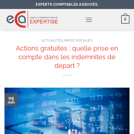
Passer
EXPERTS COMPTABLES ASSOCIÉS.
au
contenu
0
ACTUALITÉS
,
INFOS SOCIALES
Actions gratuites : quelle prise en
compte dans les indemnités de
départ ?
05
Juin