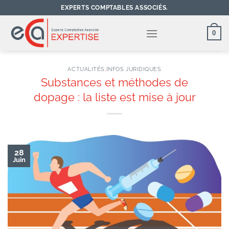
Passer
EXPERTS COMPTABLES ASSOCIÉS.
au
contenu
0
ACTUALITÉS
,
INFOS JURIDIQUES
Substances et méthodes de
dopage : la liste est mise à jour
28
Juin