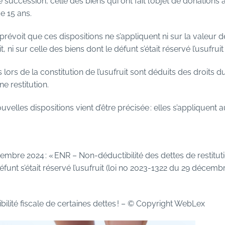
 succession, celle des biens qui ont fait l’objet de donations a
e 15 ans.
 prévoit que ces dispositions ne s’appliquent ni sur la valeur
it, ni sur celle des biens dont le défunt s’était réservé l’usufrui
lors de la constitution de l’usufruit sont déduits des droits d
e restitution.
uvelles dispositions vient d’être précisée : elles s’appliquen
embre 2024 : « ENR – Non-déductibilité des dettes de restitut
funt s’était réservé l’usufruit (loi no 2023-1322 du 29 décem
ilité fiscale de certaines dettes !
– © Copyright WebLex