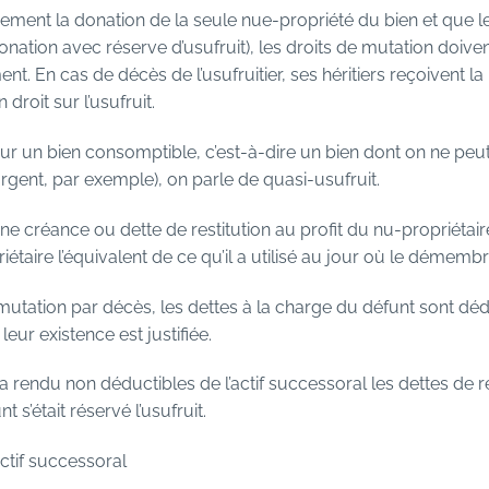
uement la donation de la seule nue-propriété du bien et que 
donation avec réserve d’usufruit), les droits de mutation doiven
t. En cas de décès de l’usufruitier, ses héritiers reçoivent la
droit sur l’usufruit.
 un bien consomptible, c’est-à-dire un bien dont on ne peut
nt, par exemple), on parle de quasi-usufruit.
une créance ou dette de restitution au profit du nu-propriétaire. 
iétaire l’équivalent de ce qu’il a utilisé au jour où le démem
mutation par décès, les dettes à la charge du défunt sont déduit
leur existence est justifiée.
a rendu non déductibles de l’actif successoral les dettes de r
s’était réservé l’usufruit.
ctif successoral