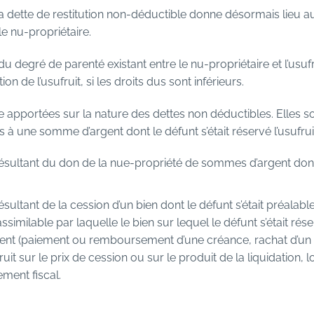
a dette de restitution non-déductible donne désormais lieu a
e nu-propriétaire.
 du degré de parenté existant entre le nu-propriétaire et l’usuf
on de l’usufruit, si les droits dus sont inférieurs.
re apportées sur la nature des dettes non déductibles. Elles s
tes à une somme d’argent dont le défunt s’était réservé l’usufru
résultant du don de la nue-propriété de sommes d’argent dont 
ésultant de la cession d’un bien dont le défunt s’était préalabl
similable par laquelle le bien sur lequel le défunt s’était réser
nt (paiement ou remboursement d’une créance, rachat d’un co
fruit sur le prix de cession ou sur le produit de la liquidation,
ement fiscal.