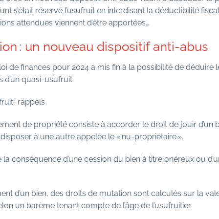
 s’était réservé l’usufruit en interdisant la déductibilité fisca
ions attendues viennent d’être apportées…
ion : un nouveau dispositif anti-abus
loi de finances pour 2024 a mis fin à la possibilité de déduire l
s d’un quasi-usufruit.
uit : rappels
nt de propriété consiste à accorder le droit de jouir d’un 
’en disposer à une autre appelée le « nu-propriétaire ».
 conséquence d’une cession du bien à titre onéreux ou d’une
’un bien, des droits de mutation sont calculés sur la vale
selon un barème tenant compte de l’âge de l’usufruitier.