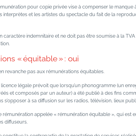
 rémunération pour copie privée vise à compenser le manque 
es interprètes et les artistes du spectacle du fait de la reprod
 un caractère indemnitaire et ne doit pas être soumise à la TV
tion.
ons « équitable » : oui
 en revanche pas aux rémunérations équitables.
la licence légale prévoit que lorsqu’un phonogramme (un enre
és et composés par un auteur) a été publié à des fins commerc
s’opposer à sa diffusion sur les radios, télévision, lieux publi
une rémunération appelée « rémunération équitable », qui est e
s diffuseurs.
constitue la contrepartie de la prestation de services réalisé