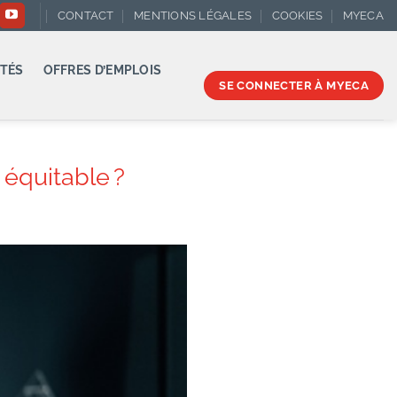
CONTACT
MENTIONS LÉGALES
COOKIES
MYECA
TÉS
OFFRES D’EMPLOIS
SE CONNECTER À MYECA
 équitable ?