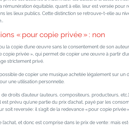
la rémunération équitable, quant à elle, leur est versée pour 
ans les lieux publics. Cette distinction se retrouve-t-elle au 
e…
ons « pour copie privée » : non
ou la copie d’une œuvre sans le consentement de son auteur est
e copie privée », qui permet de copier une œuvre à partir d’un
age strictement privé.
nc possible de copier une musique achetée légalement sur un
our une utilisation personnelle.
s de droits d’auteur (auteurs, compositeurs, producteurs, etc.
il est prévu qu’une partie du prix d’achat, payé par les conso
 soit reversée : il s’agit de la redevance « pour copie privée »
l’achat, et donc est comprise dans le prix de vente : mais est