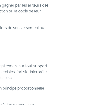
à gagner par les auteurs des
uction ou la copie de leur
A lors de son versement au
gistrement sur tout support
iales, l’artiste-interprète
cs, etc.
n principe proportionnelle
e à titre onéreux par