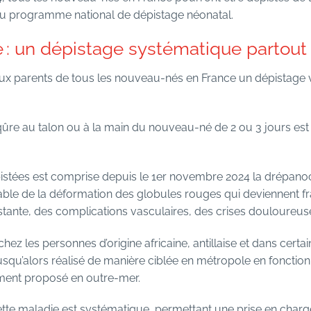
u programme national de dépistage néonatal.
 : un dépistage systématique partout
aux parents de tous les nouveau-nés en France un dépistage v
ûre au talon ou à la main du nouveau-né de 2 ou 3 jours est 
pistées est comprise depuis le 1er novembre 2024 la drépano
ble de la déformation des globules rouges qui deviennent frag
stante, des complications vasculaires, des crises douloureuse
hez les personnes d’origine africaine, antillaise et dans certa
 jusqu’alors réalisé de manière ciblée en métropole en fonction 
ement proposé en outre-mer.
ette maladie est systématique, permettant une prise en charg