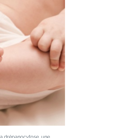
 la drépanocytose, une