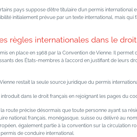
tains pays suppose d’être titulaire d’un permis international 
bilité initialement prévue par un texte international, mais qui 
s règles internationales dans le droit
 mis en place en 1968 par la Convention de Vienne. Il permet de
ssants des États-membres à l’accord en justifiant de leurs dr
ienne restait la seule source juridique du permis internationa
introduit dans le droit français en rejoignant les pages du co
e la route précise désormais que toute personne ayant sa rés
uire national français, monégasque, suisse ou délivré au nom 
péen, également partie à la convention sur la circulation ro
permis de conduire international.