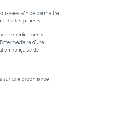
poussées afin de permettre
ments des patients.
ntion de médicaments
’intermédiaire d’une
ation française de
its sur une ordonnance