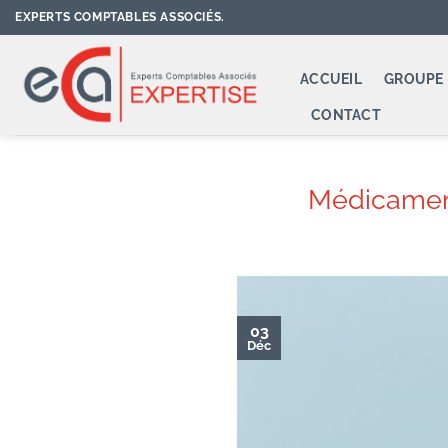
Passer
EXPERTS COMPTABLES ASSOCIÉS.
au
contenu
ACCUEIL
GROUPE 
CONTACT
Médicament
03
Déc