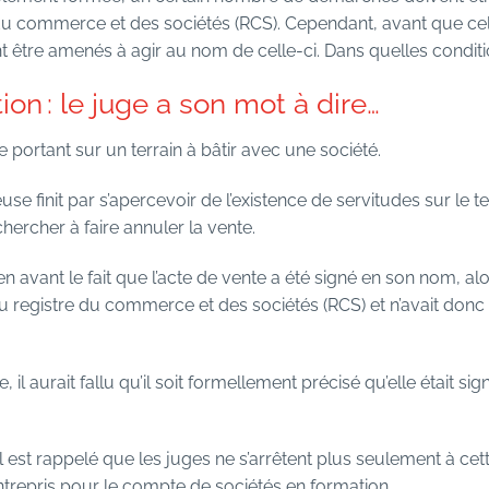
du commerce et des sociétés (RCS). Cependant, avant que cela n
t être amenés à agir au nom de celle-ci. Dans quelles conditi
on : le juge a son mot à dire…
portant sur un terrain à bâtir avec une société.
e finit par s’apercevoir de l’existence de servitudes sur le ter
ercher à faire annuler la vente.
 en avant le fait que l’acte de vente a été signé en son nom, al
 registre du commerce et des sociétés (RCS) et n’avait donc
, il aurait fallu qu’il soit formellement précisé qu’elle était s
l est rappelé que les juges ne s’arrêtent plus seulement à cet
trepris pour le compte de sociétés en formation.