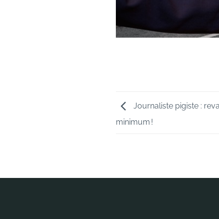
Journaliste pigiste : rev
minimum !