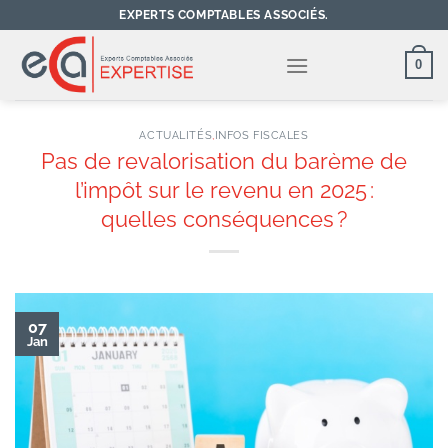
Passer
EXPERTS COMPTABLES ASSOCIÉS.
au
contenu
0
ACTUALITÉS
,
INFOS FISCALES
Pas de revalorisation du barème de
l’impôt sur le revenu en 2025 :
quelles conséquences ?
07
Jan