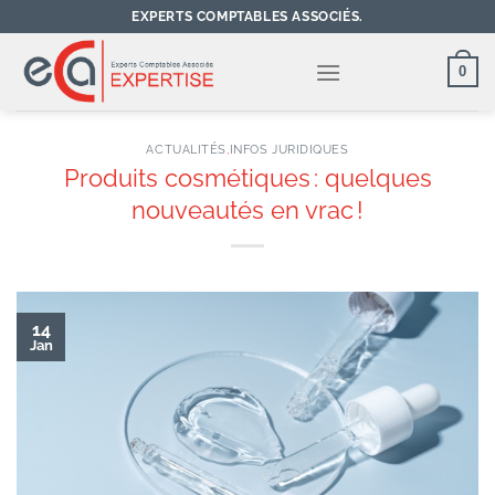
Passer
EXPERTS COMPTABLES ASSOCIÉS.
au
contenu
0
ACTUALITÉS
,
INFOS JURIDIQUES
Produits cosmétiques : quelques
nouveautés en vrac !
14
Jan