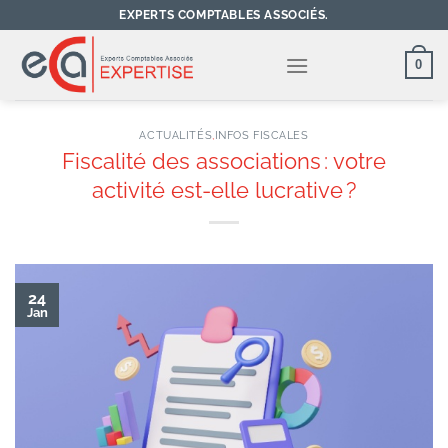
Passer
EXPERTS COMPTABLES ASSOCIÉS.
au
contenu
0
ACTUALITÉS
,
INFOS FISCALES
Fiscalité des associations : votre
activité est-elle lucrative ?
24
Jan