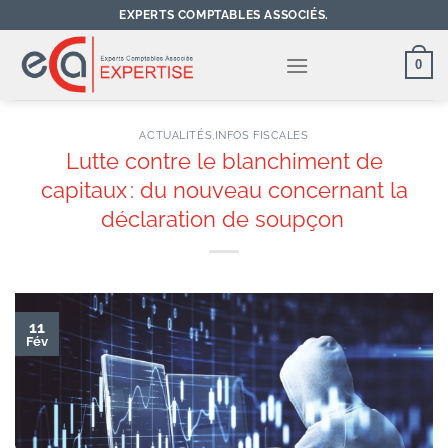
Passer
EXPERTS COMPTABLES ASSOCIÉS.
au
contenu
0
ACTUALITÉS
,
INFOS FISCALES
Lutte contre le blanchiment de
capitaux : du nouveau concernant la
déclaration de soupçon
11
Fév