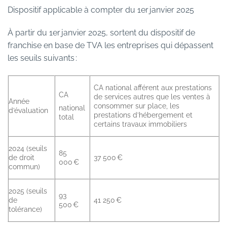
Dispositif applicable à compter du 1er janvier 2025
À partir du 1er janvier 2025, sortent du dispositif de
franchise en base de TVA les entreprises qui dépassent
les seuils suivants :
CA national afférent aux prestations
CA
de services autres que les ventes à
Année
consommer sur place, les
national
d’évaluation
prestations d’hébergement et
total
certains travaux immobiliers
2024 (seuils
85
de droit
37 500 €
000 €
commun)
2025 (seuils
93
de
41 250 €
500 €
tolérance)