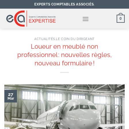
Passer
EXPERTS COMPTABLES ASSOCIÉS.
au
contenu
0
ACTUALITÉS
,
LE COIN DU DIRIGEANT
Loueur en meublé non
professionnel : nouvelles règles,
nouveau formulaire !
27
Mar