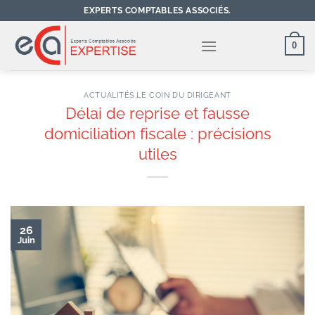
Passer
EXPERTS COMPTABLES ASSOCIÉS.
au
contenu
0
ACTUALITÉS
,
LE COIN DU DIRIGEANT
Délai de reprise et fausse
domiciliation fiscale : précisions
utiles
26
Juin