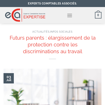
Passer
EXPERTS COMPTABLES ASSOCIÉS.
au
contenu
0
ACTUALITÉS
,
INFOS SOCIALES
Futurs parents : élargissement de la
protection contre les
discriminations au travail
03
Juil