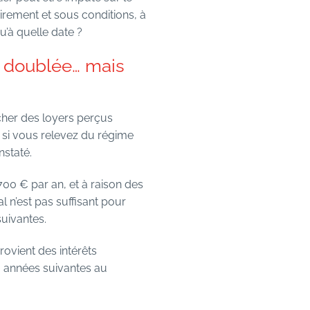
airement et sous conditions, à
’à quelle date ?
on doublée… mais
cher des loyers perçus
 si vous relevez du régime
nstaté.
 700 € par an, et à raison des
l n’est pas suffisant pour
suivantes.
rovient des intérêts
0 années suivantes au