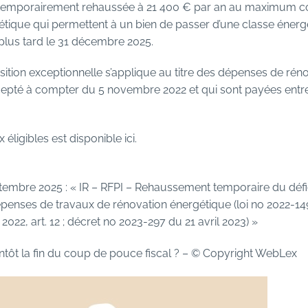
st temporairement rehaussée à 21 400 € par an au maximum c
tique qui permettent à un bien de passer d’une classe énerg
 plus tard le 31 décembre 2025.
position exceptionnelle s’applique au titre des dépenses de ré
cepté à compter du 5 novembre 2022 et qui sont payées entre l
x éligibles est disponible
ici.
tembre 2025 : « IR – RFPI – Rehaussement temporaire du défic
épenses de travaux de rénovation énergétique (loi no 2022-1
 2022, art. 12 ; décret no 2023-297 du 21 avril 2023) »
tôt la fin du coup de pouce fiscal ?
– © Copyright WebLex