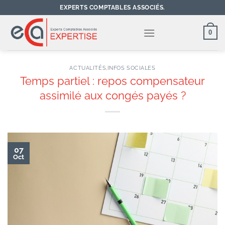
Passer
EXPERTS COMPTABLES ASSOCIÉS.
au
contenu
0
ACTUALITÉS
,
INFOS SOCIALES
Temps partiel : repos compensateur
assimilé aux congés payés ?
07
Oct