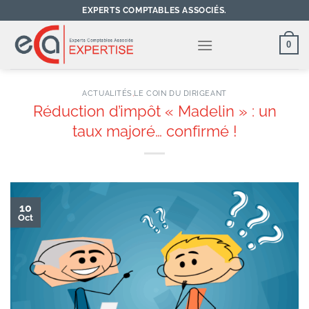
Passer
EXPERTS COMPTABLES ASSOCIÉS.
au
contenu
0
ACTUALITÉS
,
LE COIN DU DIRIGEANT
Réduction d’impôt « Madelin » : un
taux majoré… confirmé !
10
Oct