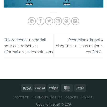
Chlordécone : un portail
Réduction d’impôt «
pour centraliser les
Madelin » : un taux majoré…
informations et les solutions
confirmé !
CONTACT
MENTIONS LÉGALES
COOKIES
MYECA
Copyright 2026 ©
ECA