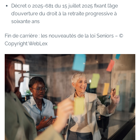
Décret o 2025-681 du 15 juillet 2025 fixant l’âge
d’ouverture du droit à la retraite progressive à
soixante ans
Fin de carrière : les nouveautés de la loi Seniors
– ©
Copyright WebLex