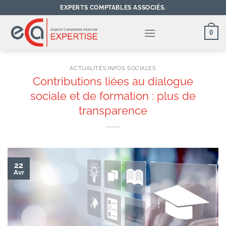
Passer
EXPERTS COMPTABLES ASSOCIÉS.
au
contenu
0
ACTUALITÉS
,
INFOS SOCIALES
Contributions liées au dialogue
sociale et de formation : plus de
transparence
22
Avr