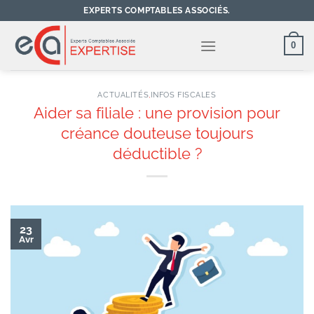
Passer
EXPERTS COMPTABLES ASSOCIÉS.
au
contenu
0
ACTUALITÉS
,
INFOS FISCALES
Aider sa filiale : une provision pour
créance douteuse toujours
déductible ?
23
Avr