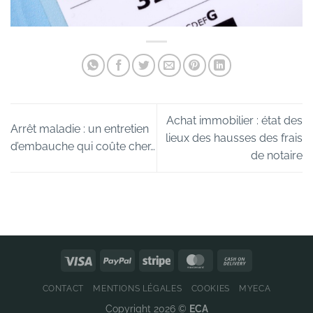
Achat immobilier : état des
Arrêt maladie : un entretien
lieux des hausses des frais
d’embauche qui coûte cher…
de notaire
CONTACT
MENTIONS LÉGALES
COOKIES
MYECA
Copyright 2026 ©
ECA