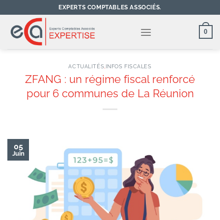
Passer
EXPERTS COMPTABLES ASSOCIÉS.
au
contenu
0
ACTUALITÉS
,
INFOS FISCALES
ZFANG : un régime fiscal renforcé
pour 6 communes de La Réunion
05
Juin