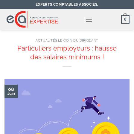
Passer
EXPERTS COMPTABLES ASSOCIÉS.
au
contenu
0
ACTUALITÉS
,
LE COIN DU DIRIGEANT
Particuliers employeurs : hausse
des salaires minimums !
08
Juin