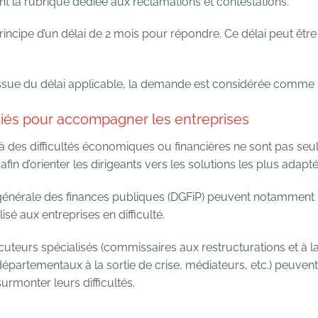
nt la rubrique dédiée aux réclamations et contestations.
rincipe d’un délai de 2 mois pour répondre. Ce délai peut êtr
issue du délai applicable, la demande est considérée comme 
diés pour accompagner les entreprises
 des difficultés économiques ou financières ne sont pas seule
n d’orienter les dirigeants vers les solutions les plus adaptée
n générale des finances publiques (DGFiP) peuvent notamment
 aux entreprises en difficulté.
locuteurs spécialisés (commissaires aux restructurations et à l
départementaux à la sortie de crise, médiateurs, etc.) peuvent
surmonter leurs difficultés.